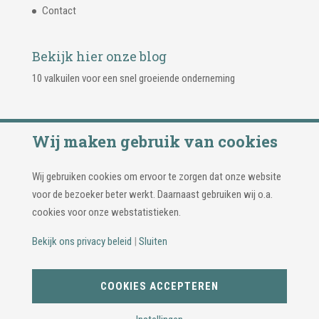
Contact
Bekijk hier onze blog
10 valkuilen voor een snel groeiende onderneming
Wij maken gebruik van cookies
Wij gebruiken cookies om ervoor te zorgen dat onze website
voor de bezoeker beter werkt. Daarnaast gebruiken wij o.a.
cookies voor onze webstatistieken.
Bekijk ons privacy beleid
|
Sluiten
© Copyright 2026 | 3B Adviseurs & Accountants |
Privacy
COOKIES ACCEPTEREN
beleid
|
Cookie instellingen
| Ontwerp & realisatie:
2special