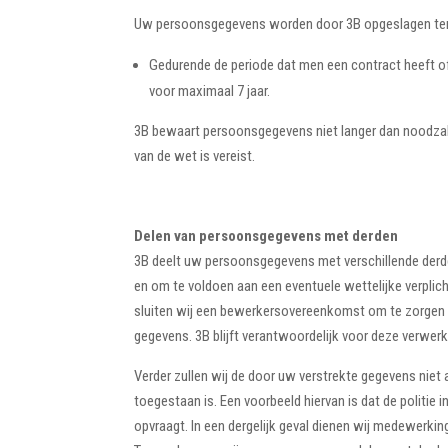
Uw persoonsgegevens worden door 3B opgeslagen ten
Gedurende de periode dat men een contract heeft of 
voor maximaal 7 jaar.
3B bewaart persoonsgegevens niet langer dan noodzake
van de wet is vereist.
Delen van persoonsgegevens met derden
3B deelt uw persoonsgegevens met verschillende derde
en om te voldoen aan een eventuele wettelijke verplic
sluiten wij een bewerkersovereenkomst om te zorgen v
gegevens. 3B blijft verantwoordelijk voor deze verwerk
Verder zullen wij de door uw verstrekte gegevens niet aa
toegestaan is. Een voorbeeld hiervan is dat de politie
opvraagt. In een dergelijk geval dienen wij medewerking