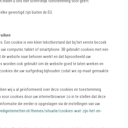
ndien u ons hier schriftelijk toestemming voor geeft.
lke gevestigd zijn buiten de EU.
ruiken
es. Een cookie is een klein tekstbestand dat bij het eerste bezoek
 uw computer, tablet of smartphone. 3B gebruikt cookies met een
at de website naar behoren werkt en dat bijvoorbeeld uw
s worden ook gebruikt om de website goed te laten werken en
 cookies die uw surfgedrag bijhouden zodat we op maat gemaakte
bben wij u al geïnformeerd over deze cookies en toestemming
n voor cookies door uw internetbrowser zo in te stellen dat deze
nformatie die eerder is opgeslagen via de instellingen van uw
veiliginternetten.nl/themes/situatie/cookies-wat-zijn-het-en-