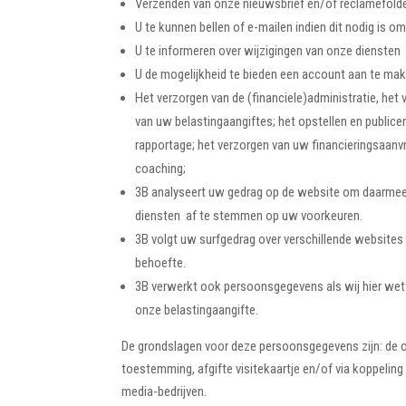
Verzenden van onze nieuwsbrief en/of reclamefold
U te kunnen bellen of e-mailen indien dit nodig is o
U te informeren over wijzigingen van onze diensten
U de mogelijkheid te bieden een account aan te ma
Het verzorgen van de (financiele)administratie, het 
van uw belastingaangiftes; het opstellen en public
rapportage; het verzorgen van uw financieringsaanvra
coaching;
3B analyseert uw gedrag op de website om daarmee
diensten af te stemmen op uw voorkeuren.
3B volgt uw surfgedrag over verschillende websit
behoefte.
3B verwerkt ook persoonsgegevens als wij hier wette
onze belastingaangifte.
De grondslagen voor deze persoonsgegevens zijn: de o
toestemming, afgifte visitekaartje en/of via koppeling
media-bedrijven.