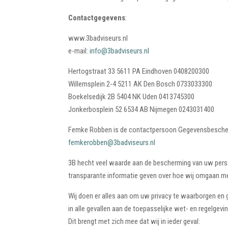
Contactgegevens
:
www.3badviseurs.nl
e-mail:
info@3badviseurs.nl
Hertogstraat 33 5611 PA Eindhoven 0408200300
Willemsplein 2-4 5211 AK Den Bosch 0733033300
Boekelsedijk 2B 5404 NK Uden 0413745300
Jonkerbosplein 52 6534 AB Nijmegen 0243031400
Femke Robben is de contactpersoon Gegevensbeschermi
femkerobben@3badviseurs.nl
3B hecht veel waarde aan de bescherming van uw perso
transparante informatie geven over hoe wij omgaan 
Wij doen er alles aan om uw privacy te waarborgen e
in alle gevallen aan de toepasselijke wet- en regelg
Dit brengt met zich mee dat wij in ieder geval: