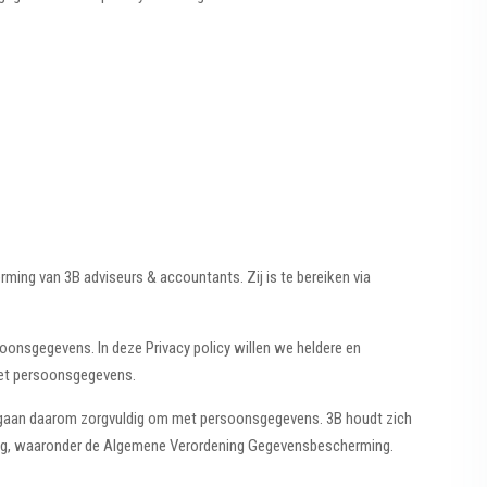
ng van 3B adviseurs & accountants. Zij is te bereiken via
onsgegevens. In deze Privacy policy willen we heldere en
met persoonsgegevens.
n gaan daarom zorgvuldig om met persoonsgegevens. 3B houdt zich
eving, waaronder de Algemene Verordening Gegevensbescherming.