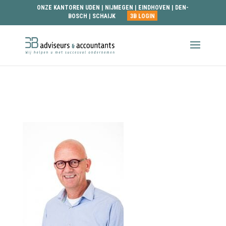
ONZE KANTOREN
UDEN
|
NIJMEGEN
|
EINDHOVEN
|
DEN-
BOSCH
|
SCHAIJK
3B LOGIN
Alfons-van-der-Geest