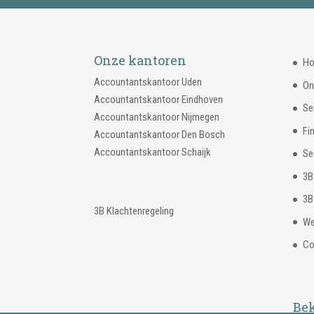
Onze kantoren
Ho
Accountantskantoor Uden
On
Accountantskantoor Eindhoven
Se
Accountantskantoor Nijmegen
Fi
Accountantskantoor Den Bosch
Accountantskantoor Schaijk
Se
3B
3B
3B Klachtenregeling
We
Co
Bek