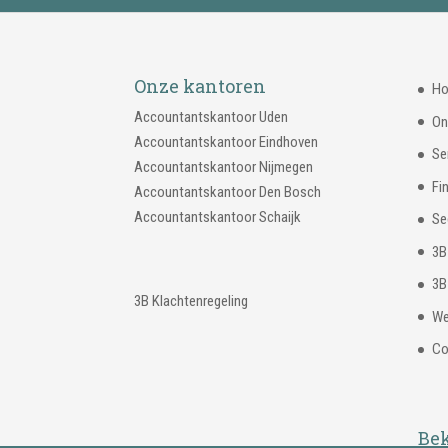
Onze kantoren
Ho
Accountantskantoor Uden
On
Accountantskantoor Eindhoven
Se
Accountantskantoor Nijmegen
Fi
Accountantskantoor Den Bosch
Accountantskantoor Schaijk
Se
3B
3B
3B Klachtenregeling
We
Co
Bek