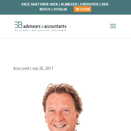
ONZE KANTOREN
UDEN
|
NIJMEGEN
|
EINDHOVEN
|
DEN-
BOSCH
|
SCHAIJK
3B LOGIN
frank
door
jorrit
|
sep 26, 2017