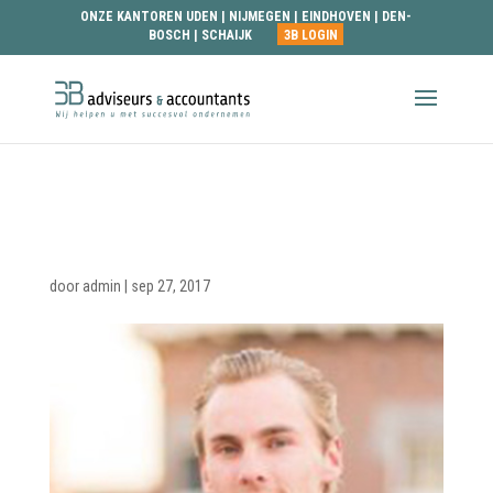
ONZE KANTOREN
UDEN
|
NIJMEGEN
|
EINDHOVEN
|
DEN-
BOSCH
|
SCHAIJK
3B LOGIN
Bart-Eichhorn—
Datafanatics-BV_02
door
admin
|
sep 27, 2017